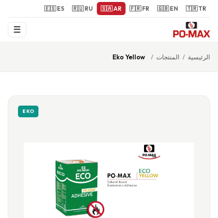
🇪🇸 ES
🇷🇺 RU
🇸🇦 AR
🇫🇷 FR
🇬🇧 EN
🇹🇷 TR
☰
الرئيسية
/
المنتجات
/
Eko Yellow
EKO