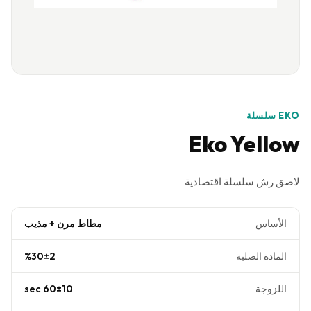
EKO سلسلة
Eko Yellow
لاصق رش سلسلة اقتصادية
الأساس
مطاط مرن + مذيب
المادة الصلبة
%30±2
اللزوجة
60±10 sec