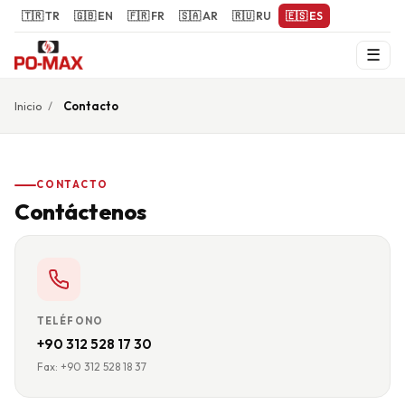
🇹🇷 TR
🇬🇧 EN
🇫🇷 FR
🇸🇦 AR
🇷🇺 RU
🇪🇸 ES
☰
Inicio
/
Contacto
CONTACTO
Contáctenos
TELÉFONO
+90 312 528 17 30
Fax:
+90 312 528 18 37