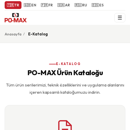
🇹🇷 TR
🇬🇧 EN
🇫🇷 FR
🇸🇦 AR
🇷🇺 RU
🇪🇸 ES
☰
Anasayfa
/
E-Katalog
E-KATALOG
PO-MAX Ürün Kataloğu
Tüm ürün serilerimizi, teknik özelliklerini ve uygulama alanlarını
içeren kapsamlı kataloğumuzu indirin.