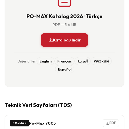
PO-MAX Katalog 2026 ·
Türkçe
PDF — 5.6 MB
Kataloğu İndir
Diğer diller:
English
Français
العربية
Русский
Español
Teknik Veri Sayfaları (TDS)
Po-Max 7005
PDF
PO-MAX