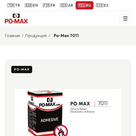
🇹🇷 TR
🇬🇧 EN
🇫🇷 FR
🇸🇦 AR
🇷🇺 RU
🇪🇸 ES
☰
Главная
/
Продукция
/
Po-Max 7011
PO-MAX