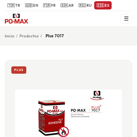
🇹🇷 TR
🇬🇧 EN
🇫🇷 FR
🇸🇦 AR
🇷🇺 RU
🇪🇸 ES
☰
Inicio
/
Productos
/
Plus 7017
PLUS